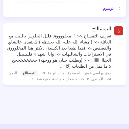
الوسوم
التمساااح
ذ
تعريف التمساح << 1. مخلووووق قليل الجلوس بالبيت مع
العائلة << ( مشاء الله عليه الله يحفظه ) 2.يتغذى عالشاي
والفصفص << (هذا طبعا بعد الكبسة) 3يكثر هذا المخلوووق
في الاستراحات والشاليهات << وانا اشهد 4.قلييييييل
الحنااااااااان << (ويطلب حنان هو ووجهه) خخخخخخخخخ
6.ما يمل من الطلعات (لاااا...
ذوق وراسي فوق
الموضوع
18 يناير 2008
الردود:
التمساااح
24
المنتدى:
♥ نكت » ضحك » وناسة » فرفشة • ०