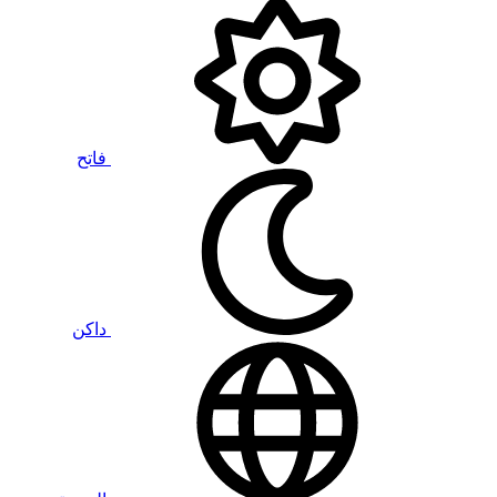
فاتح
داكن