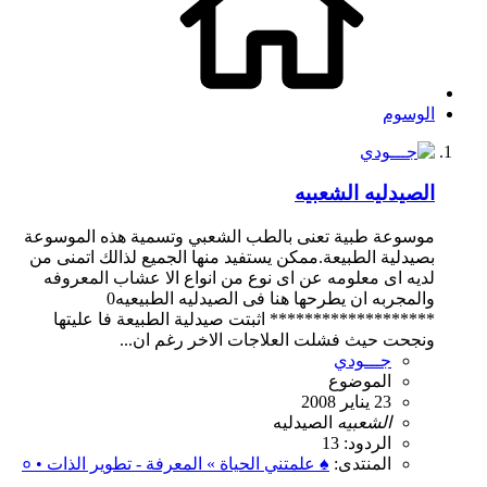
الوسوم
الصيدليه الشعبيه
موسوعة طبية تعنى بالطب الشعبي وتسمية هذه الموسوعة
بصيدلية الطبيعة.ممكن يستفيد منها الجميع لذالك اتمنى من
لديه اى معلومه عن اى نوع من انواع الا عشاب المعروفه
والمجربه ان يطرحها هنا فى الصيدليه الطبيعيه0
******************* اثبتت صيدلية الطبيعة فا عليتها
ونجحت حيث فشلت العلاجات الاخر رغم ان...
جـــودي
الموضوع
23 يناير 2008
الشعبيه
الصيدليه
الردود: 13
المنتدى:
♠ علمتني الحياة » المعرفة - تطوير الذات • ०