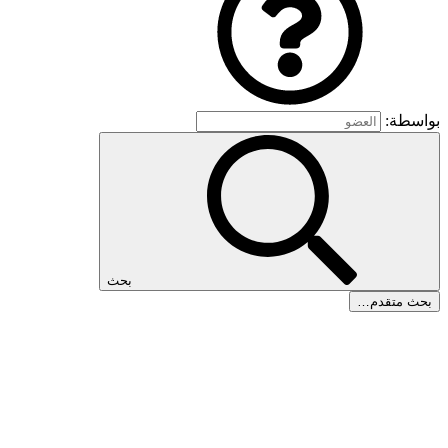
بواسطة:
بحث
بحث متقدم…