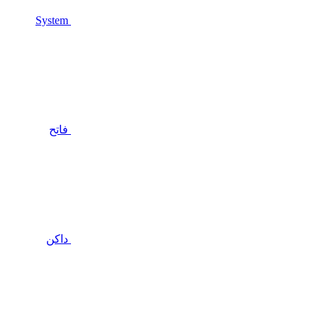
System
فاتح
داكن