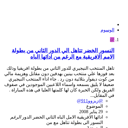
الوسوم
@
النسور الخضر تتاهل الي الدور الثاني من بطولة
الامم الافريقية مع الرغم من ادائها الباه
تاهل المنتخب النيجيري للدور الثاني من بطولة افريقيا وذلك
بعد فوزها علي منتخب بينين بهدفين دون مقابل وهزيمة مالي
من كوت ديفوار بثلاثية دون رد . جاء اداء المنتخب النيجيري
ضعيفا لا يليق بسمعه واسماء اللاعبين الموجودين في صفوف
الفريق ولكن الخبرة كان لها كلمتها العليا في هذه المباراة .
في المقابل...
@زيزوو911@
الموضوع
29 يناير 2008
ادائها
الافريقية
الامل
الباه
الثاني
الخضر
الدور
الرغم
النسور
الى
بطولة
تتاهل
مع
من
الردود: 3