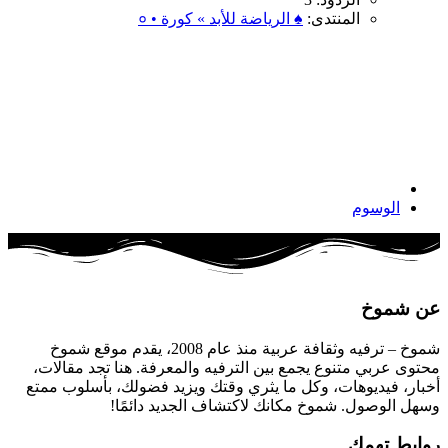
المنتدى:
♠ الرياضة للأبد » كورة • ०
الوسوم
عن شموخ
شموخ – ترفيه وثقافة عربية منذ عام 2008، يقدم موقع شموخ
محتوى عربي متنوع يجمع بين الترفيه والمعرفة. هنا تجد مقالات،
أخبار، فيديوهات، وكل ما يثري وقتك ويزيد فضولك، بأسلوب ممتع
وسهل الوصول. شموخ مكانك لاكتشاف الجديد دائمًا!
روابط تهمك