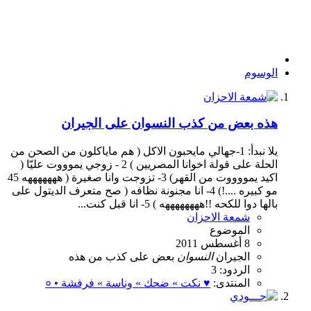
الوسوم
هذه بعض من كذب النسوان على الجيران
يلا نبدأ: 1-جهالي مايحبون الاكل ( هم ماياكلون من الصحن من
الحلة على قولة اخوانا المصريين ) 2 - زوجي يموووت عليّا (
اكيد يمووووت من القهر) 3- تزوجت وانا صغيرة ( هههههههه 45
مو كبيره ....!) 4- انا مجنونة نظافه ( صح متعرف الديتول على
بالها دوا للكحه !!ههههههههه ) 5- انا قبل كنت...
شمعة الاحزان
الموضوع
8 أغسطس 2011
الجيران
النسوان
بعض
على
كذب
من
هذه
الردود: 3
المنتدى:
♥ نكت » ضحك » وناسة » فرفشة • ०