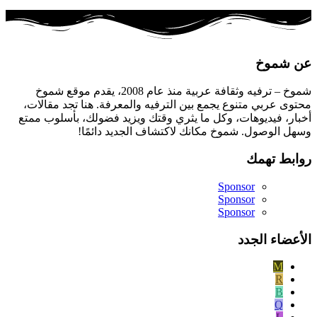
عن شموخ
شموخ – ترفيه وثقافة عربية منذ عام 2008، يقدم موقع شموخ
محتوى عربي متنوع يجمع بين الترفيه والمعرفة. هنا تجد مقالات،
أخبار، فيديوهات، وكل ما يثري وقتك ويزيد فضولك، بأسلوب ممتع
وسهل الوصول. شموخ مكانك لاكتشاف الجديد دائمًا!
روابط تهمك
Sponsor
Sponsor
Sponsor
الأعضاء الجدد
M
R
B
Q