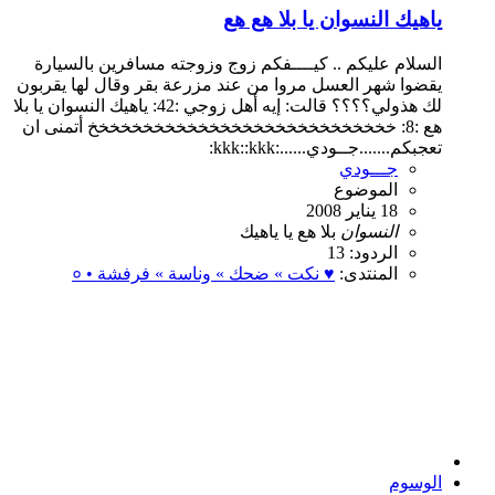
ياهيك النسوان يا بلا هع هع
السلام عليكم .. كيــــفكم زوج وزوجته مسافرين بالسيارة
يقضوا شهر العسل مروا من عند مزرعة بقر وقال لها يقربون
لك هذولي؟؟؟؟ قالت: إيه أهل زوجي :42: ياهيك النسوان يا بلا
هع :8: خخخخخخخخخخخخخخخخخخخخخخخخخخخخ أتمنى ان
تعجبكم.......جــودي......:kkk::kkk:
جـــودي
الموضوع
18 يناير 2008
النسوان
بلا
هع
يا
ياهيك
الردود: 13
المنتدى:
♥ نكت » ضحك » وناسة » فرفشة • ०
الوسوم