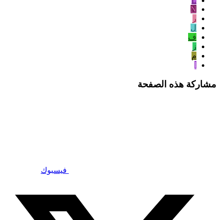
L
N
ر
ل
ف
ز
م
ا
مشاركة هذه الصفحة
فيسبوك