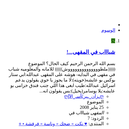
الوسوم
Ღ
شباااب في المقهى...!
بسم الله الرحمن الرحيم كيف الحال؟ الموضوع
(((((ملطووووووووووووووش))))) للامانه والمعلوميه شباب
في مقهى في البدايه- هوشه على المقهى عبدالله:ابي ستار
بوكس بو عايشه(خويته):لا ما يجوز يا خوي يقولون يدعم
اسرائيل عبدالله:طيب ابغى هذا اللي جنب فندق خزامى بو
عايشه:يلا بوسامر(بخيل):بس يقولون انه...
ღأسـ‗الآإζـزآن‗ـيرღ
الموضوع
25 يناير 2008
المقهى
شباااب
في
الردود: 7
المنتدى:
♥ نكت » ضحك » وناسة » فرفشة • ०