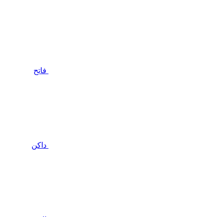
فاتح
داكن