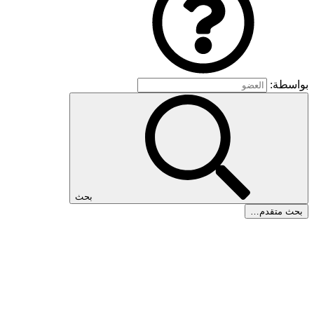
بواسطة:
بحث
بحث متقدم…