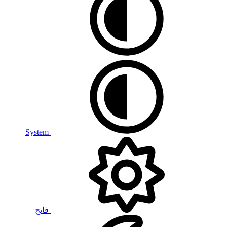
System
فاتح