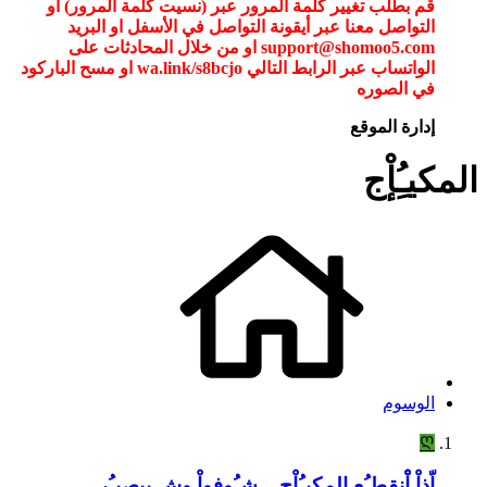
قم بطلب تغيير كلمة المرور عبر (نسيت كلمة المرور) أو
التواصل معنا عبر أيقونة التواصل في الأسفل او البريد
support@shomoo5.com او من خلال المحادثات على
الواتساب عبر الرابط التالي wa.link/s8bcjo او مسح الباركود
في الصوره
إدارة الموقع
المكيـُِإْج
الوسوم
Ღ
إّذإْ إْْنقطـُِع المكيـُِإْج .. شـُِوٍفوٍإْ وٍش بيصيـُِرٍ