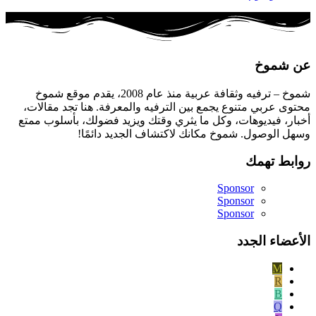
عن شموخ
شموخ – ترفيه وثقافة عربية منذ عام 2008، يقدم موقع شموخ
محتوى عربي متنوع يجمع بين الترفيه والمعرفة. هنا تجد مقالات،
أخبار، فيديوهات، وكل ما يثري وقتك ويزيد فضولك، بأسلوب ممتع
وسهل الوصول. شموخ مكانك لاكتشاف الجديد دائمًا!
روابط تهمك
Sponsor
Sponsor
Sponsor
الأعضاء الجدد
M
R
B
Q