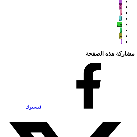
L
N
ر
ل
ف
ز
م
ا
مشاركة هذه الصفحة
فيسبوك