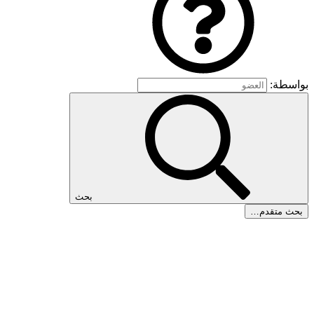
بواسطة:
بحث
بحث متقدم…