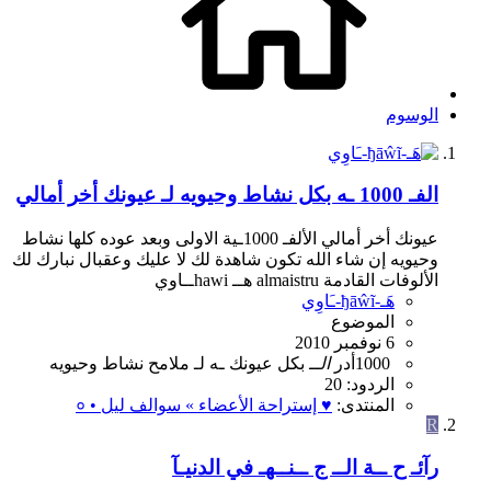
الوسوم
الفـ 1000 ـه بكل نشاط وحيويه لـ عيونك أخر أمالي
عيونك أخر أمالي الألفـ 1000ـية الاولى وبعد عوده كلها نشاط
وحيويه إن شاء الله تكون شاهدة لك لا عليك وعقبال نبارك لك
الألوفات القادمة almaistru هــ hawiــاوي
هَـ-ђāŵĩ-ـَاوِي
الموضوع
6 نوفمبر 2010
1000
أدر
الــ
بكل
عيونك
ـه
لـ
ملامح
نشاط
وحيويه
الردود: 20
المنتدى:
♥ إستراحة الأعضاء » سوالف ليل • ०
R
رآئـ ح ــة الــ ج ــنــهـ في الدنيـآ