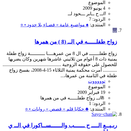
الموضوع
4 يونيو 2009
الــ
ح
ــابر
ـــحود
لــ
الردود: 7
المنتدى:
♠ مواضيع عامة » فضـاء بلا حدود • ०
ت
زواج طفلـــــه في الــ (8 ) من همرها
زواج طفلـــــــ في ال 8 من عمرهــــا ــــــــــة زواج طفلة
يمنية ذات 8 أعوام من ثلاثيني عاشرها شهرين وكان يضربها
للحصول على حقوقه الزوجية ..................................................
............ أمرت محكمة يمنية الثلاثاء 15-4-2008، بفسخ زواج
طفلة في الثامنة من عمرها،...
توووووت
الموضوع
19 فبراير 2009
8
الــ
زواج
طفلـــــه
في
من
همرها
الردود: 1
المنتدى:
♣ حكايا قلم » قصص » روايات • ०
ربـيــع الــــ ح ــــــب والــــــســاكورا في الــ ي