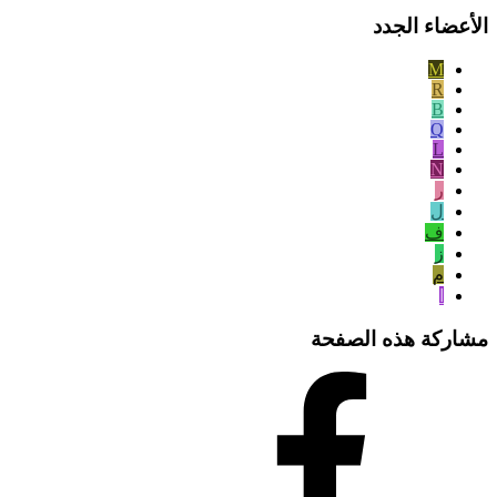
الأعضاء الجدد
M
R
B
Q
L
N
ر
ل
ف
ز
م
ا
مشاركة هذه الصفحة