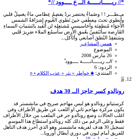
*// ريـــــانـــــة الــ ع ــــوود //*
مــطـــر ! ! وضَماءٌ يحتضر بردٌ يقضِمُ عِظامي ماءٌ يغسِلُ قلبي
وأَنطوي تحتَ مِعطَفي حينَ تَطوي الغُيوم إِشرَاقةُ الشمس
الأَجوَاء مُنطفِئة وأحَاسيسي مُشتعِلة لن أتَقيد يانَسَماتِ السماءِ
القَارِصة سأتَنَفسُ بعُمقِ الأَرض سأُسمُع الملاء صَرِيرَ قَلبي
وسَتفقِدُ النُطقَ أصابعي وأتَآكل...
همس المشاعـر
الموضوع
26 مارس 2008
الــ
ريـــــانـــــة
ــــوود
الردود: 6
المنتدى:
♣ خواطر » نثر » عذب الكلام • ०
م
رونالدو كسر حاجز الــ 30 هدف
كرستيانو رونالدو هو ليس مهاجم صريح في مانشستر قد
يكون مركزة مهاجم ثاني او اللعب عن طريق الأطراف وفي
اغلب الحالات وضع رونالدو حر في الملعب من خلال الأطراف
فقط وعلى الرغم من ذلك كله رونالدو استطاع هذا الموسم
تسجيل 30 هدف لفريقه مانشستر وهو الذي أحرز هدف التأهل
للفريق أمام ليون في دوري أبطال أوروبا...
مخــــاوي اللــــيل