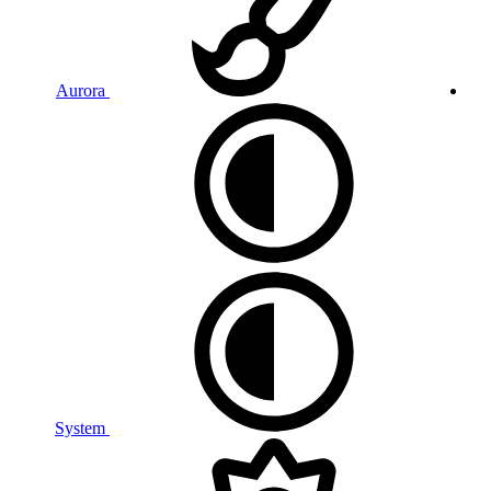
Aurora
System