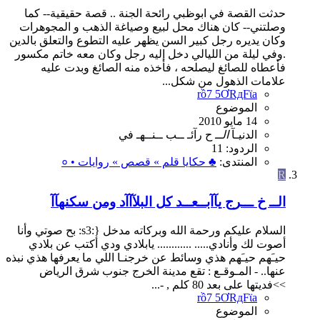
حدثت القصة في ابوظبي رائحة الجنة .. قصة حقيقية-- كما
وصلتني-- كان هناك محل لبيع وصياغة الذهب و المجوهرات
وكان يديره رجل كبير السن يظهر عليه التطوع والتعلق بالدين
.وفي ليلة من الليالي دخل إليه رجل وكان معه خاتم مكسور
فأعطاه للصائغ ليصلحه ، فأخذه منه الصائغ وبدت عليه
علامات الذهول من شكل...
rồ7 5ƠRдFϊa
الموضوع
14 مايو 2010
الدنيـآ
الــ
ح
رآئـ
ــب
ــنــهـ
في
الردود: 11
المنتدى:
♣ حكايا قلم » قصص » روايات • ०
R
الــ خ ـــرج يآآبــعــد كل البلآآآد ومن سكنهآآ
السلام عليكم ورحمة الله وبركاته مدخل {:s3: بح صوتي وأنا
أصوت لك وأنادي..... ............ يابلادي ودي أكتب عن بلادي
حيـَهم حيـَهم هذي وسائط عن خرجنـا اللي ما يعرفها هذي نبذه
عنها.. - المـوقـع : تقع مدينة الخرج جنوب شرق الرياض
>>فديتها على بعد 80 كلم , -...
rồ7 5ƠRдFϊa
الموضوع