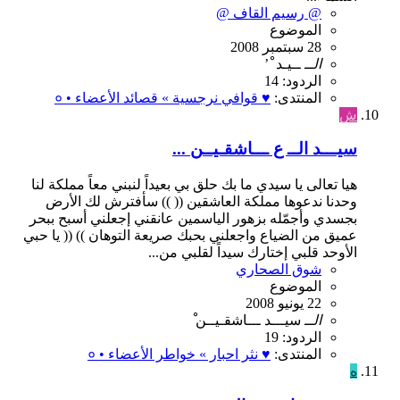
@ رسيم القاف @
الموضوع
28 سبتمبر 2008
الــ
ــيـد
ْ
’
الردود: 14
المنتدى:
♥ قوافي نرجسية » قصائد الأعضاء • ०
ش
سيـــد الــ ع ـــاشقـيــن ...
هيا تعالى يا سيدي ما بك حلق بي بعيداً لنبني معاً مملكة لنا
وحدنا ندعوها مملكة العاشقين (( )) سأفترش لك الأرض
بجسدي وأجمّله بزهور الياسمين عانقني إجعلني أسبح ببحر
عميق من الضياع واجعلني بحبك صريعة التوهان )) (( يا حبي
الأوحد قلبي إختارك سيداً لقلبي من...
شوق الصحاري
الموضوع
22 يونيو 2008
الــ
سيـــد
ـــاشقـيــن
الردود: 19
المنتدى:
♥ نثر احبار » خواطر الأعضاء • ०
ه