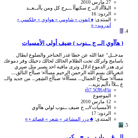
27 مارس 2010
البلآآآد
الــ
ح
سكنهآآ
ـــرج
كل
ومن
يآآبــعــد
الردود: 16
المنتدى:
♦ ايفون » شاومي » هواوي » جلكسي »
أندرويد» ०
R
( هآآوي الــ ج ــنوب ) ضيف أولى الأمسيات
مدخــل" عفا الله عن خطا غدر الخناجر والضلوع ابطال
باسامح واتركك تحت الظلام الحالك لحالك دخيلك وفر دموعك
ترى هدر الدموع اذلال وترى مافيه احد يصبر مثل صبري
iiبغربالك بسم الله الرحمن الرحيم مسآآء\ صبآآح التألق....
مسآآء\ صبآآح الجمال... مسآآآء\ صبآآح الشِعِر... من جديد والــ
غ ــلآآ دآآيم يزيد...
rồ7 5ƠRдFϊa
الموضوع
12 مارس 2010
الأمسيات
الــ
ح
ضيف
ــنوب
لولي
هآآوي
الردود: 17
المنتدى:
♣ درر المشاعر » شعر » قصائد • ०
ط
الــ غ ـــياب .. يــح ــكي‎ ..