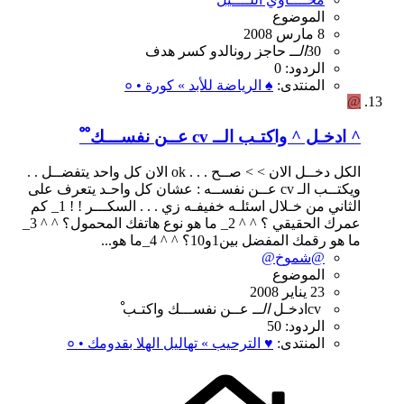
الموضوع
8 مارس 2008
30
الــ
حاجز
رونالدو
كسر
هدف
الردود: 0
المنتدى:
♠ الرياضة للأبد » كورة • ०
@
^ ادخـل ^ واكتـب الــ cv عــن نفســـك ْ ْ
الكل دخــل الان > > صــح . . . ok الان كل واحد يتفضــل . .
ويكتــب الـ cv عــن نفســه : عشان كل واحـد يتعرف على
الثاني من خـلال اسئلـه خفيفـه زي . . . السكـــر ! ! 1_ كم
عمرك الحقيقي ؟ ^ ^ 2_ ما هو نوع هاتفك المحمول؟ ^ ^ 3_
ما هو رقمك المفضل بين1و10؟ ^ ^ 4_ما هو...
@شموخ@
الموضوع
23 يناير 2008
cv
ادخـل
الــ
عــن
نفســـك
واكتـب
الردود: 50
المنتدى:
♥ الترحيب » تهاليل الهلا بقدومك • ०