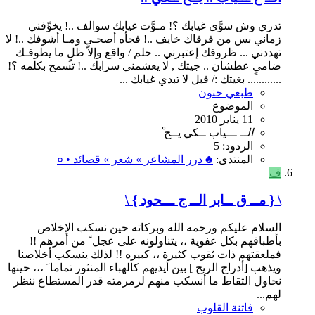
تدري وش سوَّى غيابك ؟! مـوَّت غيابك سوالف ..! يخوِّفني
زماني بس من فرقاك خايف ..! فجأه أصحـى ومـا أشوفك ..! لا
تهددني ... ظروفك إعتبرني .. حلم / واقع وإلاَّ ظلٍ ما يطوفـك
ضاميٍ عطشان .. جيتك , لا يعشمني سرابك ..! تسمح بكلمه ؟!
............ بغيتك :/ قبل لا تبدي غيابك ...
طبعي حنون
الموضوع
11 يناير 2010
الــ
ـــياب
ــكي‎
يــح
الردود: 5
المنتدى:
♣ درر المشاعر » شعر » قصائد • ०
ف
\ { مــ ق ــابر الــ ج ـــحود } \
السلام عليكم ورحمه الله وبركاته حين نسكب الإخلاص
بأطباقهم بكل عفوية ،، يتناولونه على عجل ً من أمرهم !!
فملعقتهم ذات ثقوب كثيرة ،، كبيره !! لذلك ينسكب أخلاصنا
ويذهب [أدراج الريح ] بين أيديهم كالهباء المنثور تماما َ ،،، حينها
نحاول التقاط ما أنسكب منهم لرمرمته قدر المستطاع ننظر
لهم...
فاتنة القلوب