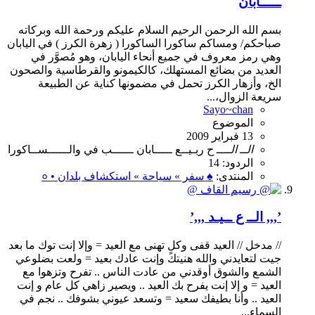
ـــــابان
بسم الله الرحمن الرحيم السلام عليكم ورحمة الله وبركاته
صباحكم/ ومساكم ساكورا الساكورا ( زهرة الكرز ) في اليابان
وهي رمز معروف في جميع أنحاء اليابان، وهو مُصوَّر في
العديد من بضائع المستهلك، كالكيمونو والقرطاسية والصحون
الخ، وأزهار الكرز تحمل في مضمونها كناية عن الطبيعة
سريعة الزوال،...
Sayo~chan
الموضوع
13 فبراير 2009
الــ
الــ
ــ
ح
ربـيــع
ـــــابان
ــــــب
في
والــــــســاكورا
الردود: 14
المنتدى:
♠ سفر » سياحة » استكشاف بلدان • ०
’,,, الــ ع ــيـد ,,,’
// مدخل // العيد قفى وكلٍ تهنى مع العيد = وإلا إنت توك ما بعد
جيت لتعايدني والله هنيتك وإنت عادك بعيد = ولعت بضلوعي
الشمع والشوق أوقدني من عادت الناس .. تفرح وتزهوا مع
العيد = و إلا إنت يفرح بك العيد .. ويصير زاهي كل عام و إنت
العيد .. وأنا بطيفك سعيد = وتسعد عيوني بشوفك .. نجم في
السماء...